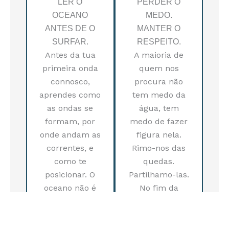
LER O
PERDER O
OCEANO
MEDO.
ANTES DE O
MANTER O
SURFAR.
RESPEITO.
Antes da tua
A maioria de
primeira onda
quem nos
connosco,
procura não
aprendes como
tem medo da
as ondas se
água, tem
formam, por
medo de fazer
onde andam as
figura nela.
correntes, e
Rimo-nos das
como te
quedas.
posicionar. O
Partilhamo-las.
oceano não é
No fim da
um obstáculo,
primeira
é o professor.
sessão, já
caíste, vieste à